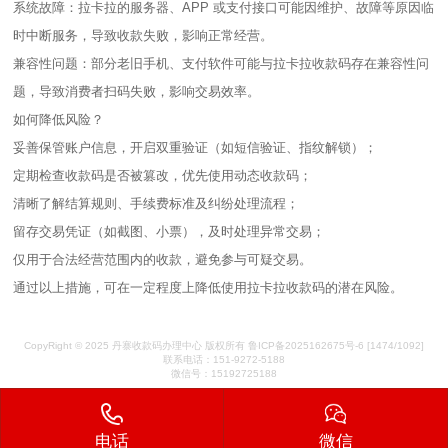
系统故障：拉卡拉的服务器、APP 或支付接口可能因维护、故障等原因临
时中断服务，导致收款失败，影响正常经营。
兼容性问题：部分老旧手机、支付软件可能与拉卡拉收款码存在兼容性问
题，导致消费者扫码失败，影响交易效率。
如何降低风险？
妥善保管账户信息，开启双重验证（如短信验证、指纹解锁）；
定期检查收款码是否被篡改，优先使用动态收款码；
清晰了解结算规则、手续费标准及纠纷处理流程；
留存交易凭证（如截图、小票），及时处理异常交易；
仅用于合法经营范围内的收款，避免参与可疑交易。
通过以上措施，可在一定程度上降低使用拉卡拉收款码的潜在风险。
CopyRight © 2025 丹寨收款码办理中心 版权所有
鲁ICP备2025162675号-6
[1474/1092]
联系电话：151-9272-5188
微信号：15192725188
电话
微信