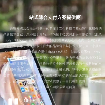
About us
一站式综合支付方案提供商
丹寨昇腾云金服公司是一家专注于支付科技与商业数字化服务的
高新技术企业，总部位于青岛。作为拉卡拉支付股份有限公司（股票
代码：300773）在华北地区的特级代理商及核心渠道商，公司深耕
支付行业多年，依托拉卡拉强大的品牌背书与技术支持，为中小微企
业、连锁商户及行业客户提供涵盖POS终端、智能收银系统、分账
解决方案等一站式支付与数字化经营服务，致力于成为华北地区领先
的智慧商业服务提供商。依托拉卡拉全国性牌照资源与先知科技的本
地化服务能力，公司已与多家银行、金融机构、软件开发商达成战略
合作，共同为商户提供“支付+金融+数字化”的综合解决方案。在连锁
超市、品牌餐饮、批发市场等领域积累了丰富的标杆案例，客户满意
度与终端保有量长期位居区域前列。
16年+